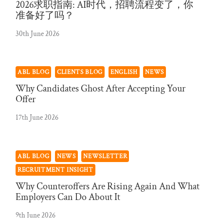
2026求职指南: AI时代，招聘流程变了，你
准备好了吗？
30th June 2026
ABL BLOG
CLIENTS BLOG
ENGLISH
NEWS
Why Candidates Ghost After Accepting Your
Offer
17th June 2026
ABL BLOG
NEWS
NEWSLETTER
RECRUITMENT INSIGHT
Why Counteroffers Are Rising Again And What
Employers Can Do About It
9th June 2026