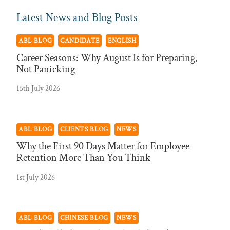
Latest News and Blog Posts
ABL BLOG
CANDIDATE
ENGLISH
Career Seasons: Why August Is for Preparing,
Not Panicking
15th July 2026
ABL BLOG
CLIENTS BLOG
NEWS
Why the First 90 Days Matter for Employee
Retention More Than You Think
1st July 2026
ABL BLOG
CHINESE BLOG
NEWS