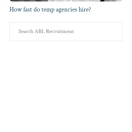
How fast do temp agencies hire?
Primary
Search
Sidebar
ABL
Recruitment