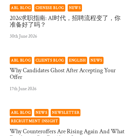
ABL BLOG
CHINESE BLOG
NEWS
2026求职指南: AI时代，招聘流程变了，你
准备好了吗？
30th June 2026
ABL BLOG
CLIENTS BLOG
ENGLISH
NEWS
Why Candidates Ghost After Accepting Your
Offer
17th June 2026
ABL BLOG
NEWS
NEWSLETTER
RECRUITMENT INSIGHT
Why Counteroffers Are Rising Again And What