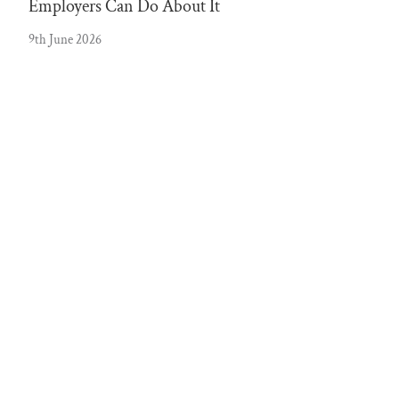
Employers Can Do About It
9th June 2026