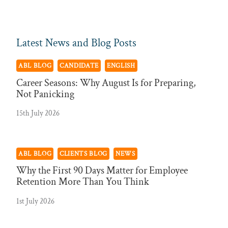
Latest News and Blog Posts
ABL BLOG
CANDIDATE
ENGLISH
Career Seasons: Why August Is for Preparing,
Not Panicking
15th July 2026
ABL BLOG
CLIENTS BLOG
NEWS
Why the First 90 Days Matter for Employee
Retention More Than You Think
1st July 2026