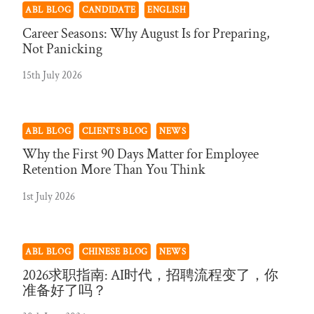
ABL BLOG
CANDIDATE
ENGLISH
Career Seasons: Why August Is for Preparing,
Not Panicking
15th July 2026
ABL BLOG
CLIENTS BLOG
NEWS
Why the First 90 Days Matter for Employee
Retention More Than You Think
1st July 2026
ABL BLOG
CHINESE BLOG
NEWS
2026求职指南: AI时代，招聘流程变了，你
准备好了吗？