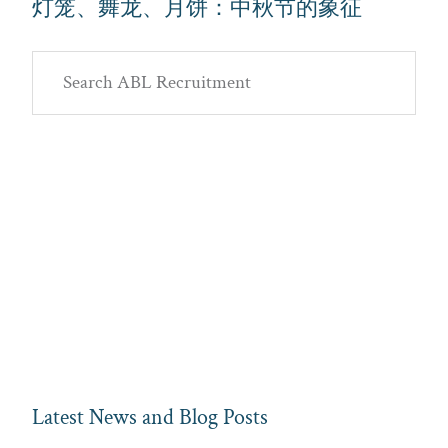
灯笼、舞龙、月饼：中秋节的象征
Primary
Search
Sidebar
ABL
Recruitment
Latest News and Blog Posts