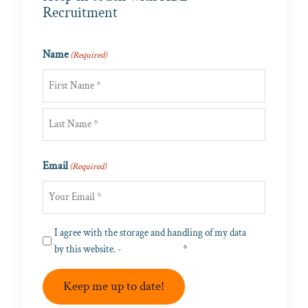
Recruitment
Name
(Required)
First
Last
Email
(Required)
Privacy
I agree with the storage and handling of my data
(Required)
by this website. -
Privacy Policy
*
Keep me up to date!