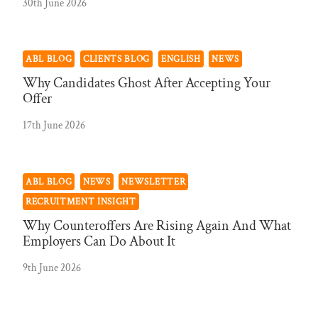
30th June 2026
ABL BLOG
CLIENTS BLOG
ENGLISH
NEWS
Why Candidates Ghost After Accepting Your
Offer
17th June 2026
ABL BLOG
NEWS
NEWSLETTER
RECRUITMENT INSIGHT
Why Counteroffers Are Rising Again And What
Employers Can Do About It
9th June 2026