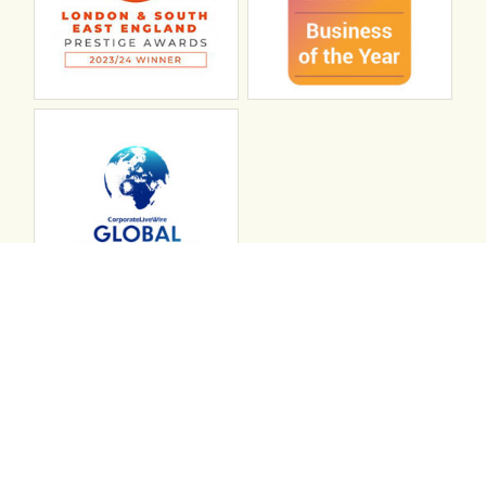
Connect with ABL
abl recruitment on linkedin
Instagram
Visit ABL Recruitment on Facebook