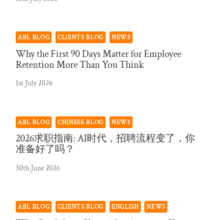
ABL BLOG
CLIENTS BLOG
NEWS
Why the First 90 Days Matter for Employee
Retention More Than You Think
1st July 2026
ABL BLOG
CHINESE BLOG
NEWS
2026求职指南: AI时代，招聘流程变了，你
准备好了吗？
30th June 2026
ABL BLOG
CLIENTS BLOG
ENGLISH
NEWS