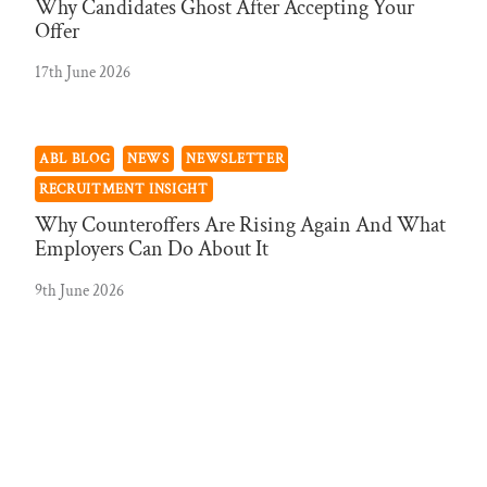
Why Candidates Ghost After Accepting Your
Offer
17th June 2026
ABL BLOG
NEWS
NEWSLETTER
RECRUITMENT INSIGHT
Why Counteroffers Are Rising Again And What
Employers Can Do About It
9th June 2026