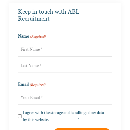
Keep in touch with ABL
Recruitment
Name
(Required)
First
Last
Email
(Required)
Privacy
I agree with the storage and handling of my data
by this website. -
Privacy Policy
*
(Required)