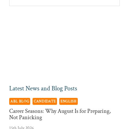
Sidebar
Recruitment
Latest News and Blog Posts
ABL BLOG
CANDIDATE
ENGLISH
Career Seasons: Why August Is for Preparing,
Not Panicking
15th July 2026