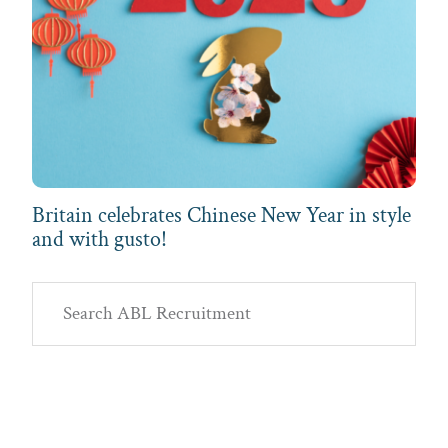
Britain celebrates Chinese New Year in style
and with gusto!
Primary
Search
Sidebar
ABL
Recruitment