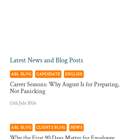
Latest News and Blog Posts
ABL BLOG
CANDIDATE
ENGLISH
Career Seasons: Why August Is for Preparing,
Not Panicking
15th July 2026
ABL BLOG
CLIENTS BLOG
NEWS
Why the First 90 Days Matter for Employee