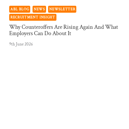
ABL BLOG
NEWS
NEWSLETTER
RECRUITMENT INSIGHT
Why Counteroffers Are Rising Again And What
Employers Can Do About It
9th June 2026