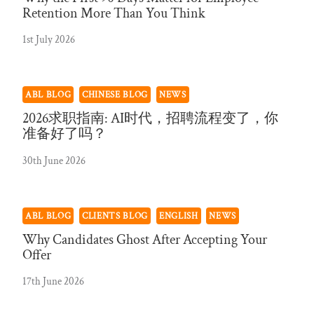
Retention More Than You Think
1st July 2026
ABL BLOG
CHINESE BLOG
NEWS
2026求职指南: AI时代，招聘流程变了，你
准备好了吗？
30th June 2026
ABL BLOG
CLIENTS BLOG
ENGLISH
NEWS
Why Candidates Ghost After Accepting Your
Offer
17th June 2026