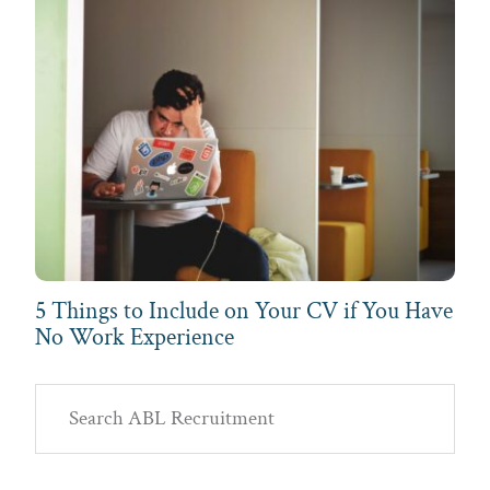
5 Things to Include on Your CV if You Have
No Work Experience
Primary
Search
Sidebar
ABL
Recruitment