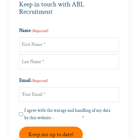
Keep in touch with ABL
Recruitment
Name
(Required)
First
Last
Email
(Required)
Privacy
I agree with the storage and handling of my data
(Required)
by this website. -
Privacy Policy
*
Keep me up to date!