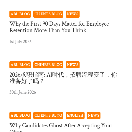
ABL BLOG
CLIENTS BLOG
NEWS
Why the First 90 Days Matter for Employee
Retention More Than You Think
1st July 2026
ABL BLOG
CHINESE BLOG
NEWS
2026求职指南: AI时代，招聘流程变了，你
准备好了吗？
30th June 2026
ABL BLOG
CLIENTS BLOG
ENGLISH
NEWS
Why Candidates Ghost After Accepting Your