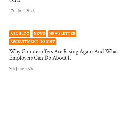
Offer
17th June 2026
ABL BLOG
NEWS
NEWSLETTER
RECRUITMENT INSIGHT
Why Counteroffers Are Rising Again And What
Employers Can Do About It
9th June 2026