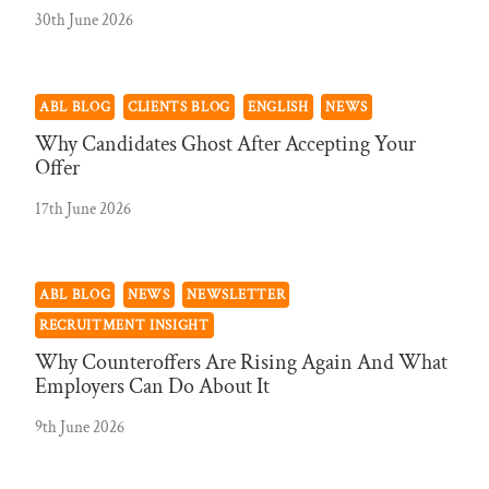
30th June 2026
ABL BLOG
CLIENTS BLOG
ENGLISH
NEWS
Why Candidates Ghost After Accepting Your
Offer
17th June 2026
ABL BLOG
NEWS
NEWSLETTER
RECRUITMENT INSIGHT
Why Counteroffers Are Rising Again And What
Employers Can Do About It
9th June 2026