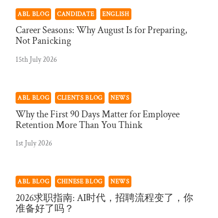
ABL BLOG
CANDIDATE
ENGLISH
Career Seasons: Why August Is for Preparing,
Not Panicking
15th July 2026
ABL BLOG
CLIENTS BLOG
NEWS
Why the First 90 Days Matter for Employee
Retention More Than You Think
1st July 2026
ABL BLOG
CHINESE BLOG
NEWS
2026求职指南: AI时代，招聘流程变了，你
准备好了吗？